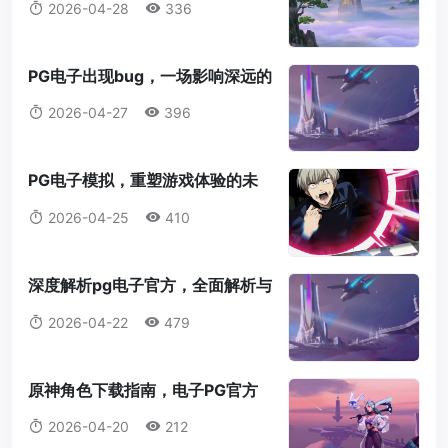
2026-04-28
336
PG电子出现bug，一场影响深远的
事件pg电子出现bug
2026-04-27
396
PG电子模拟，重塑游戏体验的未
来力量pg电子模拟
2026-04-25
410
深度解析pg电子官方，全面解析与
用户指南pg电子官方官方
2026-04-22
479
原神角色下载指南，电子PG官方
下载全解析电子pg官方下载
2026-04-20
212