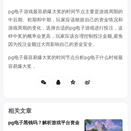
pg电子游戏最容易爆大奖的时间节点主要是游戏周期的
中后期、初期和中期，玩家应该根据自己的资金情况和
游戏周期的变化，选择合适的pg电子游戏进行投注，这
样中奖的概率会更高，玩家应该合理控制投注金额,避免
因为投注金额过大而影响自己的资金安全。
pg电子最容易爆大奖的时间节点分析pg电子什么时候最
容易爆大奖，
相关文章
pg电子黑钱吗？解析游戏平台资金
流向与玩家权益保障pg电子黑钱吗