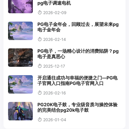
pg电子调速电机
2026-02-09
PG电子金年会，回顾过去，展望未来pg
电子金年会
2026-02-14
PG电子，一场精心设计的消费陷阱？pg
电子是真恶心
2025-12-17
开启通往成功与幸福的便捷之门—PG电
子官网入口指南PG电子官网入口
2026-02-16
PG20K电子鼓，专业级音质与操控体验
的完美结合pg20k电子鼓
2026-01-04