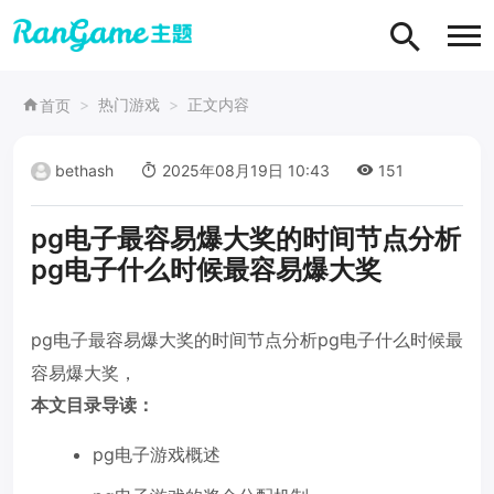
热门游戏
正文内容
首页
bethash
2025年08月19日 10:43
151
pg电子最容易爆大奖的时间节点分析
pg电子什么时候最容易爆大奖
pg电子最容易爆大奖的时间节点分析pg电子什么时候最
容易爆大奖，
本文目录导读：
pg电子游戏概述