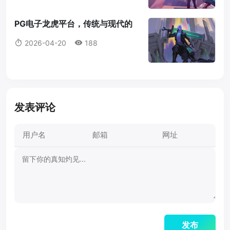
PG电子龙虎平台，传统与现代的
完美结合pg电子龙虎平台
2026-04-20
188
发表评论