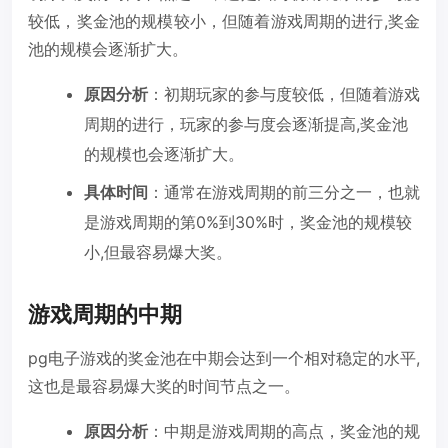
较低，奖金池的规模较小，但随着游戏周期的进行,奖金
池的规模会逐渐扩大。
原因分析
：初期玩家的参与度较低，但随着游戏
周期的进行，玩家的参与度会逐渐提高,奖金池
的规模也会逐渐扩大。
具体时间
：通常在游戏周期的前三分之一，也就
是游戏周期的第0%到30%时，奖金池的规模较
小,但最容易爆大奖。
游戏周期的中期
pg电子游戏的奖金池在中期会达到一个相对稳定的水平,
这也是最容易爆大奖的时间节点之一。
原因分析
：中期是游戏周期的高点，奖金池的规