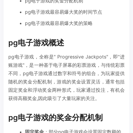
pg电子游戏的奖金分配机制
pg电子游戏最容易爆大奖的时间节点
pg电子游戏最容易爆大奖的策略
pg电子游戏概述
pg电子游戏，全称是" Progressive Jackpots"，即"进
账游戏"，是一种基于电子屏幕的彩票游戏，与传统彩票
不同，pg电子游戏通过数字和符号的组合，为玩家提供
随机的奖金分配机制，游戏的奖金设置灵活，通常包括
固定奖金和浮动奖金两种形式，玩家通过投注，有机会
获得高额奖金,因此吸引了大量玩家的关注。
pg电子游戏的奖金分配机制
固定奖金
：部分pg电子游戏会设置固定数额的