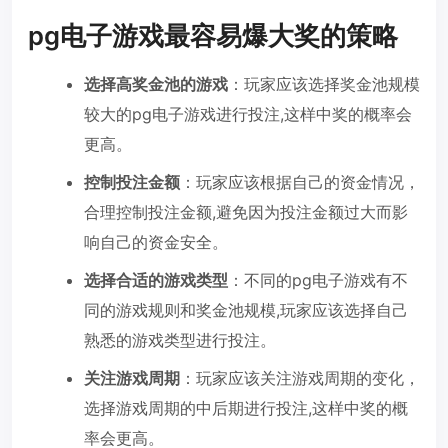
pg电子游戏最容易爆大奖的策略
选择高奖金池的游戏
：玩家应该选择奖金池规模
较大的pg电子游戏进行投注,这样中奖的概率会
更高。
控制投注金额
：玩家应该根据自己的资金情况，
合理控制投注金额,避免因为投注金额过大而影
响自己的资金安全。
选择合适的游戏类型
：不同的pg电子游戏有不
同的游戏规则和奖金池规模,玩家应该选择自己
熟悉的游戏类型进行投注。
关注游戏周期
：玩家应该关注游戏周期的变化，
选择游戏周期的中后期进行投注,这样中奖的概
率会更高。