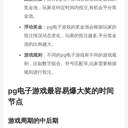
奖金池，玩家在特定时间内投注,有机会平分奖
金池。
浮动奖金
：pg电子游戏的奖金池会根据玩家的
投注情况动态变化，玩家的投注越多,平分奖金
池的比例越大。
游戏规则
：不同的pg电子游戏有不同的游戏规
则，比如数字组合、符号匹配等,玩家需要根据
规则进行投注。
pg电子游戏最容易爆大奖的时间
节点
游戏周期的中后期